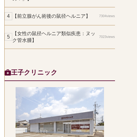
【前立腺がん術後の鼠径ヘルニア】
7304views
【女性の鼠径ヘルニア類似疾患：ヌッ
7023views
ク管水腫】
王子クリニック