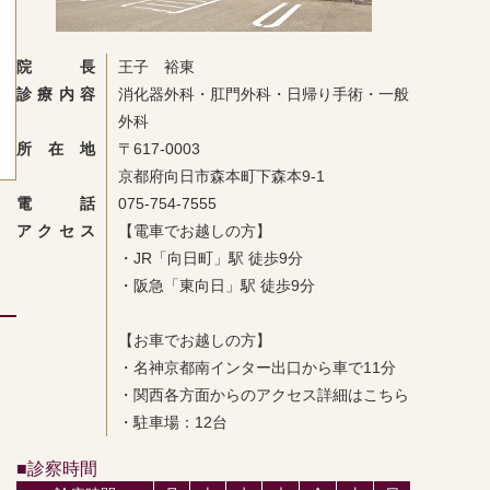
院長
王子 裕東
診療内容
消化器外科・肛門外科・日帰り手術・一般
外科
所在地
〒617-0003
京都府向日市森本町下森本9-1
電話
075-754-7555
アクセス
【電車でお越しの方】
・JR「向日町」駅 徒歩9分
・阪急「東向日」駅 徒歩9分
【お車でお越しの方】
・名神京都南インター出口から車で11分
・関西各方面からのアクセス詳細はこちら
・駐車場：12台