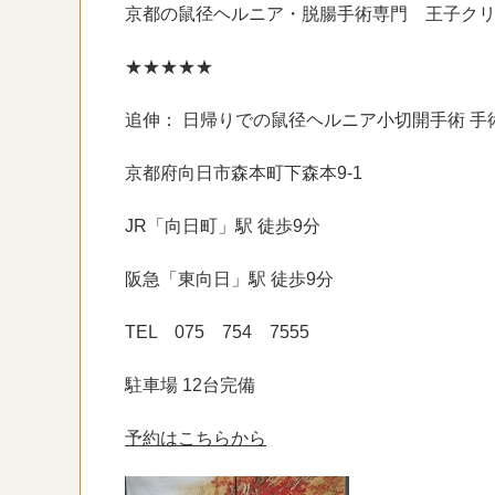
京都の鼠径ヘルニア・脱腸手術専門 王子ク
★★★★★
追伸： 日帰りでの鼠径ヘルニア小切開手術 手
京都府向日市森本町下森本9-1
JR「向日町」駅 徒歩9分
阪急「東向日」駅 徒歩9分
TEL 075 754 7555
駐車場 12台完備
予約はこちらから