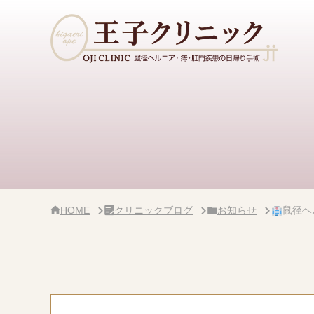
サ
イ
ド
バ
ー・
ク
リ
ニ
ッ
ク
概
要
HOME
クリニックブログ
お知らせ
鼠径ヘ