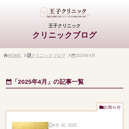
サ
イ
ド
バ
ー・
王子クリニック
ク
クリニックブログ
リ
ニ
ッ
ク
概
HOME
クリニックブログ
2025年4月
要
「2025年4月」の記事一覧
お知らせ
4月 30, 2025