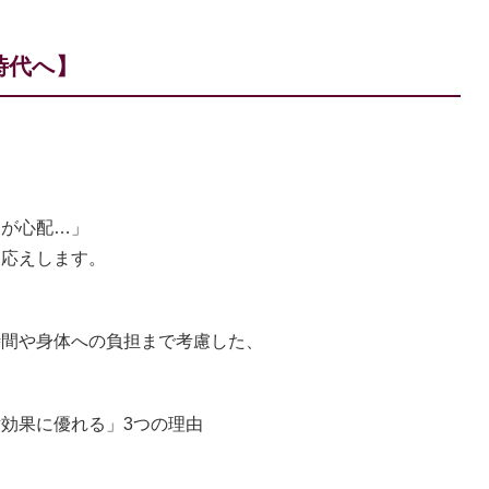
時代へ】
。
間が心配…」
応えします。
、
時間や身体への負担まで考慮した、
。
効果に優れる」3つの理由