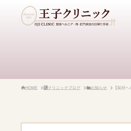
サ
イ
ド
バ
ー・
ク
リ
ニ
ッ
ク
概
要
HOME
クリニックブログ
お知らせ
【鼠径ヘ