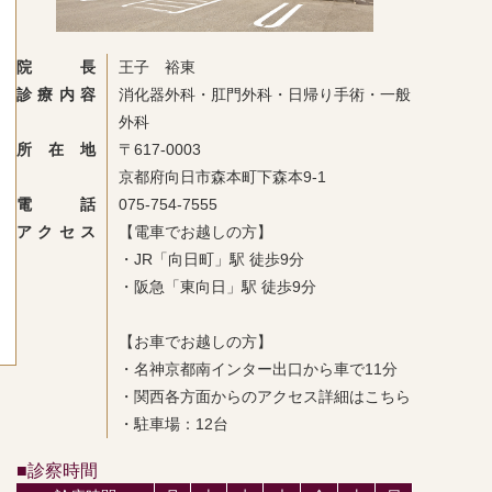
院長
王子 裕東
診療内容
消化器外科・肛門外科・日帰り手術・一般
外科
所在地
〒617-0003
京都府向日市森本町下森本9-1
電話
075-754-7555
アクセス
【電車でお越しの方】
・JR「向日町」駅 徒歩9分
・阪急「東向日」駅 徒歩9分
【お車でお越しの方】
・名神京都南インター出口から車で11分
・関西各方面からのアクセス詳細はこちら
・駐車場：12台