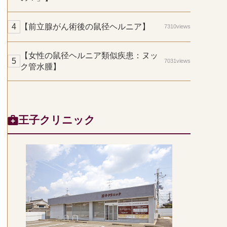
【前立腺がん術後の鼠径ヘルニア】
7310views
【女性の鼠径ヘルニア類似疾患：ヌッ
7031views
ク管水腫】
王子クリニック