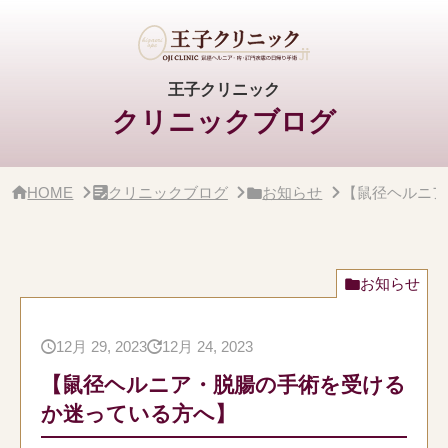
サ
イ
ド
バ
ー・
王子クリニック
ク
クリニックブログ
リ
ニ
ッ
ク
概
HOME
クリニックブログ
お知らせ
【鼠径ヘルニア
要
お知らせ
12月 29, 2023
12月 24, 2023
【鼠径ヘルニア・脱腸の手術を受ける
か迷っている方へ】